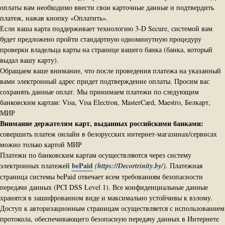
оплаты вам необходимо ввести свои карточные данные и подтвердить
платеж, нажав кнопку «Оплатить».
Если ваша карта поддерживает технологию 3-D Secure, системой вам
будет предложено пройти стандартную одноминутную процедуру
проверки владельца карты на странице вашего банка (банка, который
выдал вашу карту).
Обращаем ваше внимание, что после проведения платежа на указанный
вами электронный адрес придет подтверждение оплаты. Просим вас
сохранять данные оплат. Мы принимаем платежи по следующим
банковским картам: Visa, Visa Electron, MasterCard, Maestro, Белкарт,
МИР
Внимание держателям карт, выданных российскими банками:
совершить платеж онлайн в белорусских интернет-магазинах/сервисах
можно только картой МИР
Платежи по банковским картам осуществляются через систему
bePaid
электронных платежей
(
https://Decortrinity.by/
)
.
Платежная
страница системы bePaid отвечает всем требованиям безопасности
передачи данных (PCI DSS Level 1). Все конфиденциальные данные
хранятся в зашифрованном виде и максимально устойчивы к взлому.
Доступ к авторизационным страницам осуществляется с использованием
протокола, обеспечивающего безопасную передачу данных в Интернетe