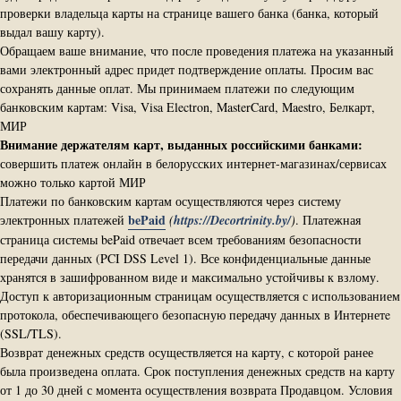
проверки владельца карты на странице вашего банка (банка, который
выдал вашу карту).
Обращаем ваше внимание, что после проведения платежа на указанный
вами электронный адрес придет подтверждение оплаты. Просим вас
сохранять данные оплат. Мы принимаем платежи по следующим
банковским картам: Visa, Visa Electron, MasterCard, Maestro, Белкарт,
МИР
Внимание держателям карт, выданных российскими банками:
совершить платеж онлайн в белорусских интернет-магазинах/сервисах
можно только картой МИР
Платежи по банковским картам осуществляются через систему
bePaid
электронных платежей
(
https://Decortrinity.by/
)
.
Платежная
страница системы bePaid отвечает всем требованиям безопасности
передачи данных (PCI DSS Level 1). Все конфиденциальные данные
хранятся в зашифрованном виде и максимально устойчивы к взлому.
Доступ к авторизационным страницам осуществляется с использованием
протокола, обеспечивающего безопасную передачу данных в Интернетe
(SSL/TLS).
Возврат денежных средств осуществляется на карту, с которой ранее
была произведена оплата. Срок поступления денежных средств на карту
от 1 до 30 дней с момента осуществления возврата Продавцом. Условия