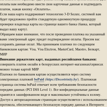
оплаты вам необходимо ввести свои карточные данные и подтвердить
платеж, нажав кнопку «Оплатить».
Если ваша карта поддерживает технологию 3-D Secure, системой вам
будет предложено пройти стандартную одноминутную процедуру
проверки владельца карты на странице вашего банка (банка, который
выдал вашу карту).
Обращаем ваше внимание, что после проведения платежа на указанный
вами электронный адрес придет подтверждение оплаты. Просим вас
сохранять данные оплат. Мы принимаем платежи по следующим
банковским картам: Visa, Visa Electron, MasterCard, Maestro, Белкарт,
МИР
Внимание держателям карт, выданных российскими банками:
совершить платеж онлайн в белорусских интернет-магазинах/сервисах
можно только картой МИР
Платежи по банковским картам осуществляются через систему
bePaid
электронных платежей
(
https://Decortrinity.by/
)
.
Платежная
страница системы bePaid отвечает всем требованиям безопасности
передачи данных (PCI DSS Level 1). Все конфиденциальные данные
хранятся в зашифрованном виде и максимально устойчивы к взлому.
Доступ к авторизационным страницам осуществляется с использованием
протокола, обеспечивающего безопасную передачу данных в Интернетe