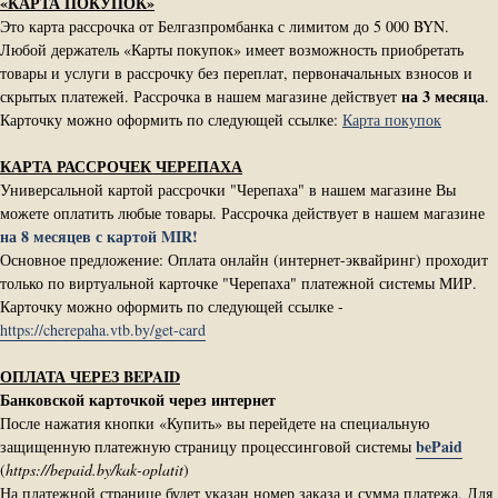
«КАРТА ПОКУПОК»
Это карта рассрочка от Белгазпромбанка с лимитом до 5 000 BYN.
Любой держатель «Карты покупок» имеет возможность приобретать
товары и услуги в рассрочку без переплат, первоначальных взносов и
на 3 месяца
скрытых платежей. Рассрочка в нашем магазине действует
.
Карточку можно оформить по следующей ссылке:
Карта покупок
КАРТА РАССРОЧЕК ЧЕРЕПАХА
Универсальной картой рассрочки "Черепаха" в нашем магазине Вы
можете оплатить любые товары. Рассрочка действует в нашем магазине
на 8 месяцев с картой MIR!
Основное предложение: Оплата онлайн (интернет-эквайринг) проходит
только по виртуальной карточке "Черепаха" платежной системы МИР.
Карточку можно оформить по следующей ссылке -
https://cherepaha.vtb.by/get-card
ОПЛАТА ЧЕРЕЗ BEPAID
Банковской карточкой через интернет
После нажатия кнопки «Купить» вы перейдете на специальную
bePaid
защищенную платежную страницу процессинговой системы
(
https://bepaid.by/kak-oplatit
)
На платежной странице будет указан номер заказа и сумма платежа. Для