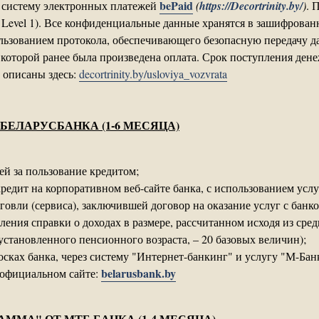
bePaid
з систему электронных платежей
(
https://Decortrinity.by/
)
.
П
 Level 1). Все конфиденциальные данные хранятся в зашифрован
льзованием протокола, обеспечивающего безопасную передачу д
 которой ранее была произведена оплата. Срок поступления дене
 описаны здесь:
decortrinity.by/usloviya_vozvrata
БЕЛАРУСБАНКА (1-6 МЕСЯЦА)
й за пользование кредитом;
кредит на корпоративном веб-сайте банка, с использованием ус
овли (сервиса), заключившей договор на оказание услуг с банко
ения справки о доходах в размере, рассчитанном исходя из сре
становленного пенсионного возраста, – 20 базовых величин);
сках банка, через систему "Интернет-банкинг" и услугу "М-Бан
belarusbank.by
официальном сайте:
ММА" ОТ МТБ БАНКА (1-4 МЕСЯЦА)