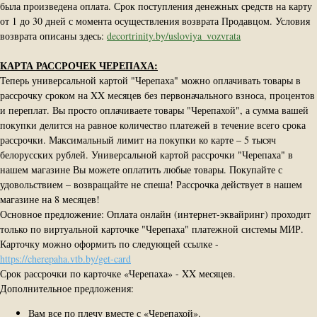
была произведена оплата. Срок поступления денежных средств на карту
от 1 до 30 дней с момента осуществления возврата Продавцом. Условия
возврата описаны здесь:
decortrinity.by/usloviya_vozvrata
КАРТА РАССРОЧЕК ЧЕРЕПАХА:
Теперь универсальной картой "Черепаха" можно оплачивать товары в
рассрочку сроком на XX месяцев без первоначального взноса, процентов
и переплат. Вы просто оплачиваете товары "Черепахой", а сумма вашей
покупки делится на равное количество платежей в течение всего срока
рассрочки. Максимальный лимит на покупки ко карте – 5 тысяч
белорусских рублей. Универсальной картой рассрочки "Черепаха" в
нашем магазине Вы можете оплатить любые товары. Покупайте с
удовольствием – возвращайте не спеша! Рассрочка действует в нашем
магазине на 8 месяцев!
Основное предложение: Оплата онлайн (интернет-эквайринг) проходит
только по виртуальной карточке "Черепаха" платежной системы МИР.
Карточку можно оформить по следующей ссылке -
https://cherepaha.vtb.by/get-card
Срок рассрочки по карточке «Черепаха» - XX месяцев.
Дополнительное предложения:
Вам все по плечу вместе с «Черепахой».