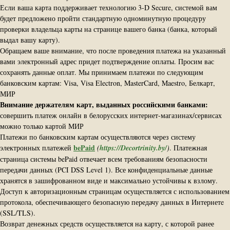
Если ваша карта поддерживает технологию 3-D Secure, системой вам
будет предложено пройти стандартную одноминутную процедуру
проверки владельца карты на странице вашего банка (банка, который
выдал вашу карту).
Обращаем ваше внимание, что после проведения платежа на указанный
вами электронный адрес придет подтверждение оплаты. Просим вас
сохранять данные оплат. Мы принимаем платежи по следующим
банковским картам: Visa, Visa Electron, MasterCard, Maestro, Белкарт,
МИР
Внимание держателям карт, выданных российскими банками:
совершить платеж онлайн в белорусских интернет-магазинах/сервисах
можно только картой МИР
Платежи по банковским картам осуществляются через систему
bePaid
электронных платежей
(
https://Decortrinity.by/
)
.
Платежная
страница системы bePaid отвечает всем требованиям безопасности
передачи данных (PCI DSS Level 1). Все конфиденциальные данные
хранятся в зашифрованном виде и максимально устойчивы к взлому.
Доступ к авторизационным страницам осуществляется с использованием
протокола, обеспечивающего безопасную передачу данных в Интернетe
(SSL/TLS).
Возврат денежных средств осуществляется на карту, с которой ранее