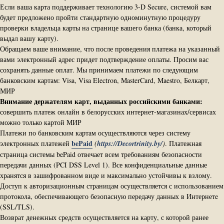
Если ваша карта поддерживает технологию 3-D Secure, системой вам
будет предложено пройти стандартную одноминутную процедуру
проверки владельца карты на странице вашего банка (банка, который
выдал вашу карту).
Обращаем ваше внимание, что после проведения платежа на указанный
вами электронный адрес придет подтверждение оплаты. Просим вас
сохранять данные оплат. Мы принимаем платежи по следующим
банковским картам: Visa, Visa Electron, MasterCard, Maestro, Белкарт,
МИР
Внимание держателям карт, выданных российскими банками:
совершить платеж онлайн в белорусских интернет-магазинах/сервисах
можно только картой МИР
Платежи по банковским картам осуществляются через систему
bePaid
электронных платежей
(
https://Decortrinity.by/
)
.
Платежная
страница системы bePaid отвечает всем требованиям безопасности
передачи данных (PCI DSS Level 1). Все конфиденциальные данные
хранятся в зашифрованном виде и максимально устойчивы к взлому.
Доступ к авторизационным страницам осуществляется с использованием
протокола, обеспечивающего безопасную передачу данных в Интернетe
(SSL/TLS).
Возврат денежных средств осуществляется на карту, с которой ранее