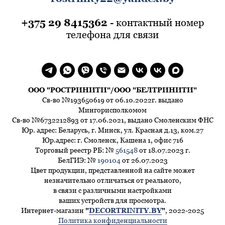
+375 29 8415362
- контактный номер
телефона для связи
ООО "РОСТРИНИТИ"/ООО "БЕЛТРИНИТИ"
Св-во №193650619 от 06.10.2022г. выдано
Мингорисполкомом
Св-во №6732212893 от 17.06.2021, выдано Смоленским ФНС
Юр. адрес: Беларусь, г. Минск, ул. Красная д.13, ком.27
Юр.адрес: г. Смоленск, Кашена 1, офис 716
Торговый реестр РБ: №
561548
от 18.07.2023 г.
БелГИЭ: №
190104
от 26.07.2023
Цвет продукции, представленной на сайте может
незначительно отличаться от реального,
в связи с различными настройками
ваших устройств для просмотра.
Интернет-магазин
"
DECORTRINITY.BY
"
, 2022-2025
Политика конфиденциальности