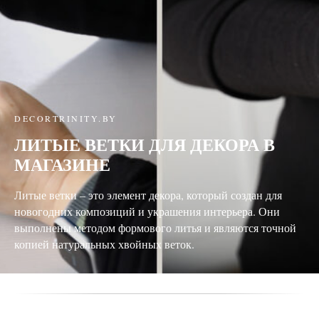
DECORTRINITY.BY
ЛИТЫЕ ВЕТКИ ДЛЯ ДЕКОРА В
МАГАЗИНЕ
Литые ветки – это элемент декора, который создан для
новогодних композиций и украшения интерьера. Они
выполнены методом формового литья и являются точной
копией натуральных хвойных веток.