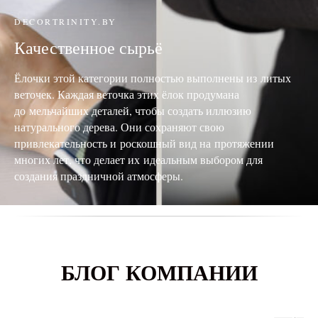
DECORTRINITY.BY
Качественное сырьё
Ёлочки этой категории полностью выполнены из литых
веточек. Каждая веточка этих ёлок продумана
до мельчайших деталей, чтобы создать иллюзию
натурального дерева. Они сохраняют свою
привлекательность и роскошный вид на протяжении
многих лет, что делает их идеальным выбором для
создания праздничной атмосферы.
БЛОГ КОМПАНИИ