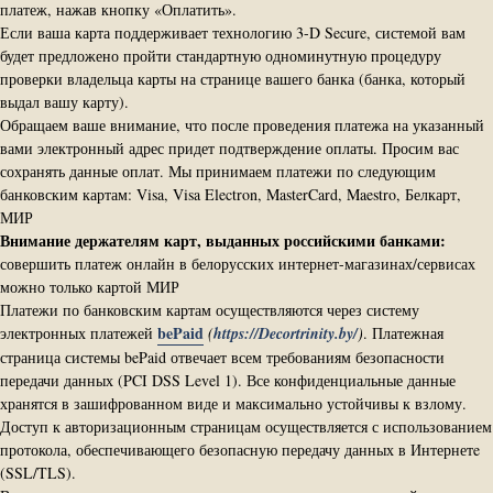
платеж, нажав кнопку «Оплатить».
Если ваша карта поддерживает технологию 3-D Secure, системой вам
будет предложено пройти стандартную одноминутную процедуру
проверки владельца карты на странице вашего банка (банка, который
выдал вашу карту).
Обращаем ваше внимание, что после проведения платежа на указанный
вами электронный адрес придет подтверждение оплаты. Просим вас
сохранять данные оплат. Мы принимаем платежи по следующим
банковским картам: Visa, Visa Electron, MasterCard, Maestro, Белкарт,
МИР
Внимание держателям карт, выданных российскими банками:
совершить платеж онлайн в белорусских интернет-магазинах/сервисах
можно только картой МИР
Платежи по банковским картам осуществляются через систему
bePaid
электронных платежей
(
https://Decortrinity.by/
)
.
Платежная
страница системы bePaid отвечает всем требованиям безопасности
передачи данных (PCI DSS Level 1). Все конфиденциальные данные
хранятся в зашифрованном виде и максимально устойчивы к взлому.
Доступ к авторизационным страницам осуществляется с использованием
протокола, обеспечивающего безопасную передачу данных в Интернетe
(SSL/TLS).