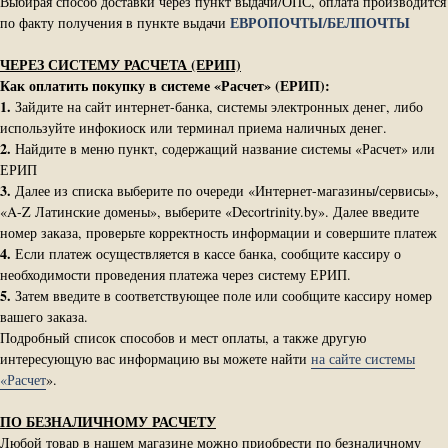
Выбирая способ доставки через пункт выдачи/ОПС, оплата производится
ЕВРОПОЧТЫ/БЕЛПОЧТЫ
по факту получения в пункте выдачи
ЧЕРЕЗ СИСТЕМУ РАСЧЕТА (ЕРИП)
Как оплатить покупку в системе «Расчет» (ЕРИП):
1.
Зайдите на сайт интернет-банка, системы электронных денег, либо
используйте инфокиоск или терминал приема наличных денег.
2.
Найдите в меню пункт, содержащий название системы «Расчет» или
ЕРИП
3.
Далее из списка выберите по очереди «Интернет-магазины/сервисы»,
«A-Z Латинские домены», выберите «Decortrinity.by». Далее введите
номер заказа, проверьте корректность информации и совершите платеж
4.
Если платеж осуществляется в кассе банка, сообщите кассиру о
необходимости проведения платежа через систему ЕРИП.
5.
Затем введите в соответствующее поле или сообщите кассиру номер
вашего заказа.
Подробный список способов и мест оплаты, а также другую
интересующую вас информацию вы можете найти
на сайте системы
«Расчет
».
ПО БЕЗНАЛИЧНОМУ РАСЧЕТУ
Любой товар в нашем магазине можно приобрести по безналичному