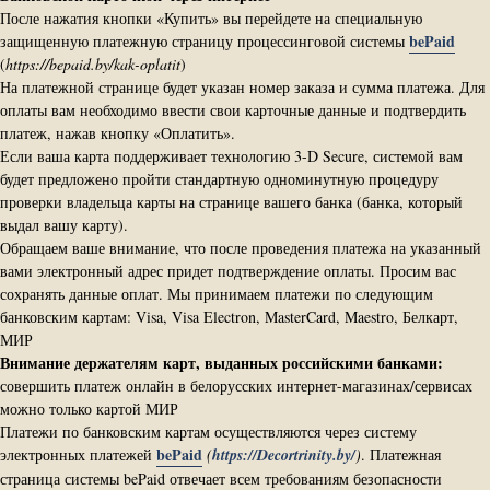
После нажатия кнопки «Купить» вы перейдете на специальную
bePaid
защищенную платежную страницу процессинговой системы
(
https://bepaid.by/kak-oplatit
)
На платежной странице будет указан номер заказа и сумма платежа. Для
оплаты вам необходимо ввести свои карточные данные и подтвердить
платеж, нажав кнопку «Оплатить».
Если ваша карта поддерживает технологию 3-D Secure, системой вам
будет предложено пройти стандартную одноминутную процедуру
проверки владельца карты на странице вашего банка (банка, который
выдал вашу карту).
Обращаем ваше внимание, что после проведения платежа на указанный
вами электронный адрес придет подтверждение оплаты. Просим вас
сохранять данные оплат. Мы принимаем платежи по следующим
банковским картам: Visa, Visa Electron, MasterCard, Maestro, Белкарт,
МИР
Внимание держателям карт, выданных российскими банками:
совершить платеж онлайн в белорусских интернет-магазинах/сервисах
можно только картой МИР
Платежи по банковским картам осуществляются через систему
bePaid
электронных платежей
(
https://Decortrinity.by/
)
.
Платежная
страница системы bePaid отвечает всем требованиям безопасности