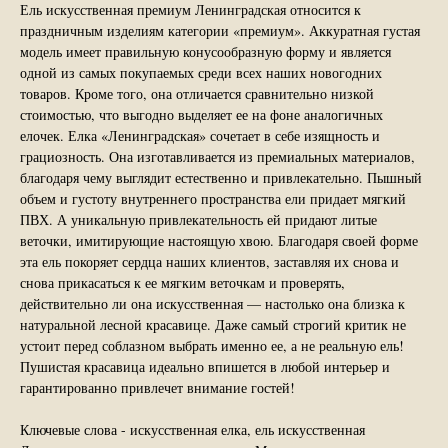
Ель искусственная премиум Ленинградская относится к
праздничным изделиям категории «премиум». Аккуратная густая
модель имеет правильную конусообразную форму и является
одной из самых покупаемых среди всех наших новогодних
товаров. Кроме того, она отличается сравнительно низкой
стоимостью, что выгодно выделяет ее на фоне аналогичных
елочек. Елка «Ленинградская» сочетает в себе изящность и
грациозность. Она изготавливается из премиальных материалов,
благодаря чему выглядит естественно и привлекательно. Пышный
объем и густоту внутреннего пространства ели придает мягкий
ПВХ. А уникальную привлекательность ей придают литые
веточки, имитирующие настоящую хвою. Благодаря своей форме
эта ель покоряет сердца наших клиентов, заставляя их снова и
снова прикасаться к ее мягким веточкам и проверять,
действительно ли она искусственная — настолько она близка к
натуральной лесной красавице. Даже самый строгий критик не
устоит перед соблазном выбрать именно ее, а не реальную ель!
Пушистая красавица идеально впишется в любой интерьер и
гарантированно привлечет внимание гостей!
Ключевые слова - искусственная елка, ель искусственная