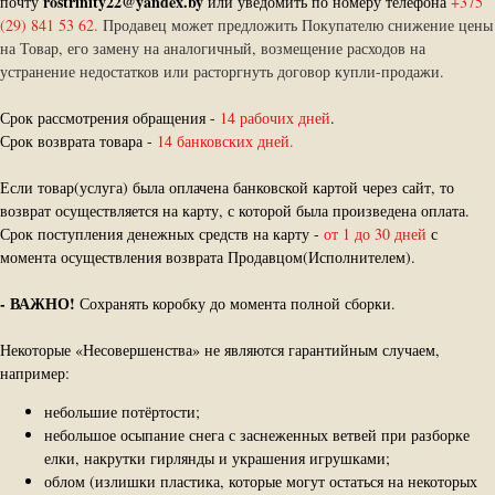
rostrinity22@yandex.by
почту
или уведомить по номеру телефона
+375
(29) 841 53 62.
Продавец может предложить Покупателю снижение цены
на Товар, его замену на аналогичный, возмещение расходов на
устранение недостатков или расторгнуть договор купли-продажи.
Срок рассмотрения обращения -
14 рабочих дней
.
Срок возврата товара -
14 банковских дней.
Если товар(услуга) была оплачена банковской картой через сайт, то
возврат осуществляется на карту, с которой была произведена оплата.
Срок поступления денежных средств на карту -
от 1 до 30 дней
с
момента осуществления возврата Продавцом(Исполнителем).
-
ВАЖНО!
Сохранять коробку до момента полной сборки.
Некоторые «Несовершенства» не являются гарантийным случаем,
например:
небольшие потёртости;
небольшое осыпание снега с заснеженных ветвей при разборке
елки, накрутки гирлянды и украшения игрушками;
облом (излишки пластика, которые могут остаться на некоторых